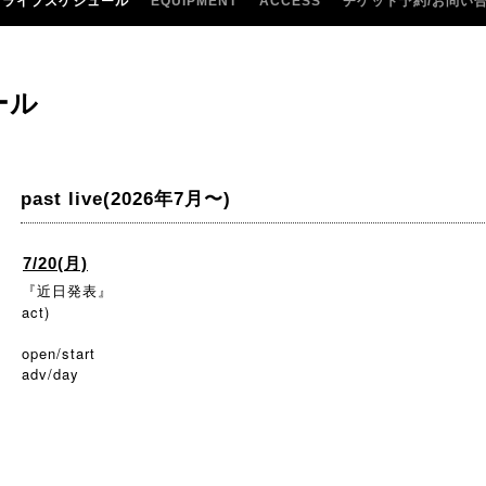
ライブスケジュール
EQUIPMENT
ACCESS
チケット予約/お問い
ール
past live(2026年7月〜)
7/20(月)
『近日発表』
act)
open/start
adv/day