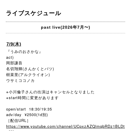
ライブスケジュール
past live(2026年7月〜)
7/9(木)
『うみのおさかな』
act)
岡部謙吾
名切翔輝(さんかくとバツ)
樹菜里(アルクライオン)
ウサミココノカ
※小川倫子さんの出演はキャンセルとなりました
※start時間に変更があります
open/start 18:30/19:35
adv/day ¥2500(1d別)
［配信URL］
https://www.youtube.com/channel/UCpxzAZQlmqbRDz1BLDt