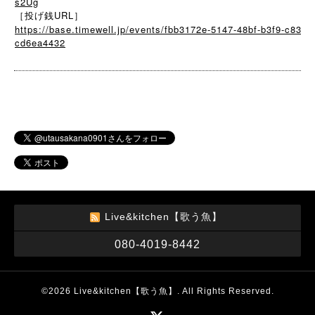
s2Ug
［投げ銭URL］
https://base.timewell.jp/events/fbb3172e-5147-48bf-b3f9-c83
cd6ea4432
Live&kitchen【歌う魚】
080-4019-8442
©2026
Live&kitchen【歌う魚】
. All Rights Reserved.