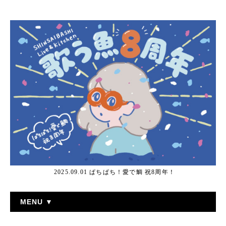
2025.09.01 ぱちぱち！愛で鯛 祝8周年！
MENU ▼