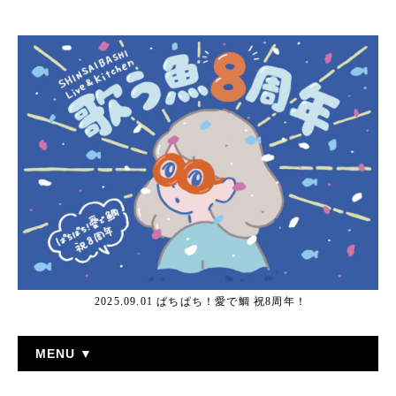
2025.09.01 ぱちぱち！愛で鯛 祝8周年！
MENU ▼