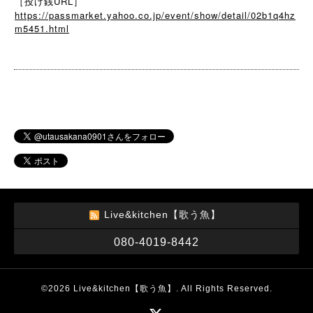
［投げ銭URL］
https://passmarket.yahoo.co.jp/event/show/detail/02b1q4hz
m5451.html
Live&kitchen【歌う魚】
080-4019-8442
©2026
Live&kitchen【歌う魚】
. All Rights Reserved.