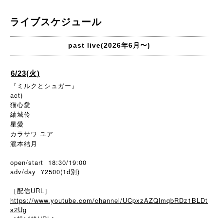
ライブスケジュール
past live(2026年6月〜)
6/23(火)
『ミルクとシュガー』
act)
猫心愛
紬城伶
星愛
カラサワ ユア
瀧本結月
open/start 18:30/19:00
adv/day ¥2500(1d別)
［配信URL］
https://www.youtube.com/channel/UCpxzAZQlmqbRDz1BLDt
s2Ug