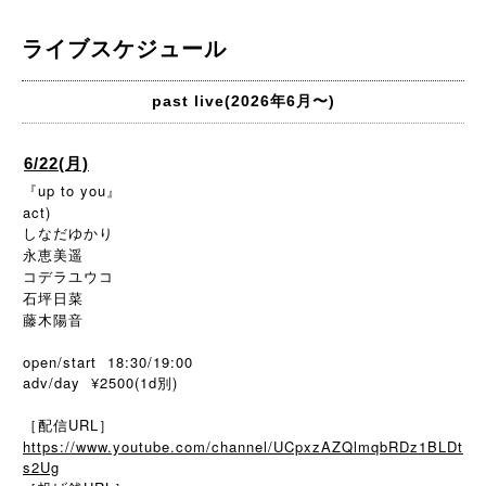
ライブスケジュール
past live(2026年6月〜)
6/22(月)
『up to you』
act)
しなだゆかり
永恵美遥
コデラユウコ
石坪日菜
藤木陽音
open/start 18:30/19:00
adv/day ¥2500(1d別)
［配信URL］
https://www.youtube.com/channel/UCpxzAZQlmqbRDz1BLDt
s2Ug