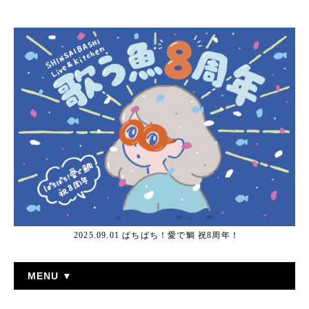
2025.09.01 ぱちぱち！愛で鯛 祝8周年！
MENU ▼