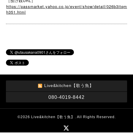
［投げ銭URL］
https://passmarket.yahoo.co.jp/event/show/detail/026b3itqm
h351.html
Live&kitchen【歌う魚】
080-4019-8442
©2026
Live&kitchen【歌う魚】
. All Rights Reserved.