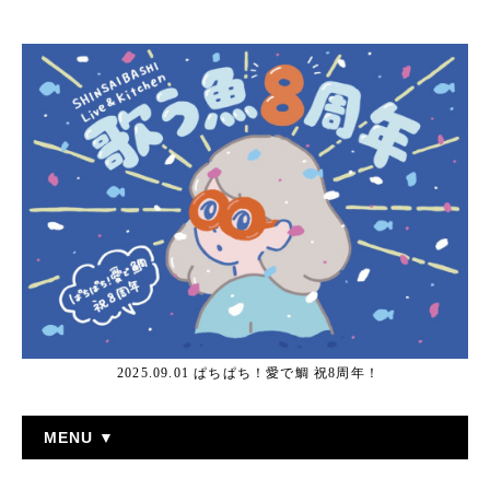
2025.09.01 ぱちぱち！愛で鯛 祝8周年！
MENU ▼