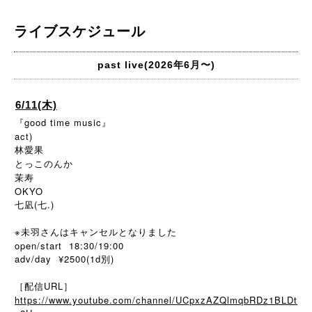
ライブスケジュール
past live(2026年6月〜)
6/11(木)
『good time music』
act)
林愛果
とっこのんか
茉寿
OKYO
七凪(七.)
※未羽さんはキャンセルとなりました
open/start 18:30/19:00
adv/day ¥2500(1d別)
［配信URL］
https://www.youtube.com/channel/UCpxzAZQlmqbRDz1BLDt