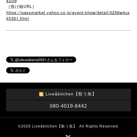
s2Ug
［投げ銭URL］
https://passmarket.yahoo.co.jp/event/show/detail/0256w4ux
kh351.html
Live&kitchen【歌う魚】
080-4019-8442
©2026
Live&kitchen【歌う魚】
. All Rights Reserved.