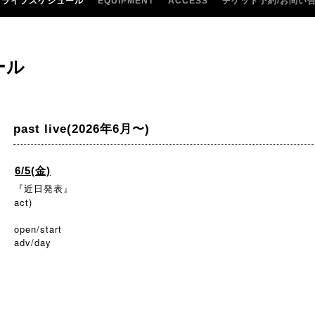
ライブスケジュール
EQUIPMENT
ACCESS
チケット予約/お問い
ール
past live(2026年6月〜)
6/5(金)
『近日発表』
act)
open/start
adv/day