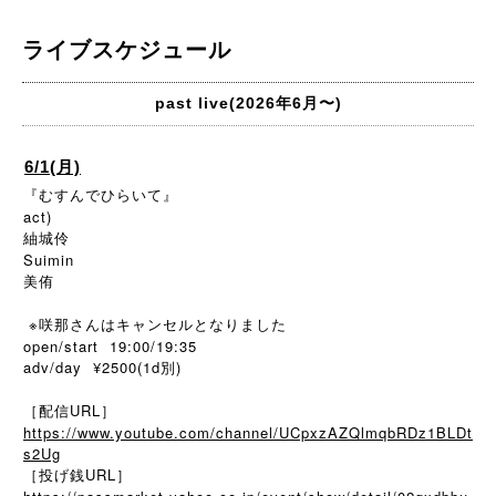
ライブスケジュール
past live(2026年6月〜)
6/1(月)
『むすんでひらいて』
act)
紬城伶
Suimin
美侑
※咲那さんはキャンセルとなりました
open/start 19:00/19:35
adv/day ¥2500(1d別)
［配信URL］
https://www.youtube.com/channel/UCpxzAZQlmqbRDz1BLDt
s2Ug
［投げ銭URL］