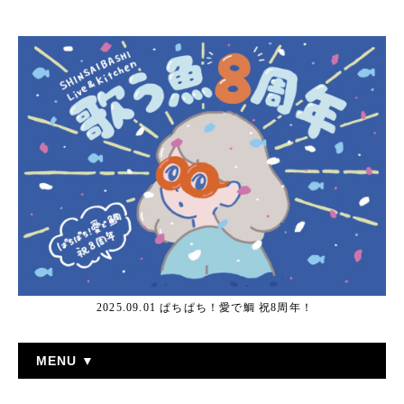
2025.09.01 ぱちぱち！愛で鯛 祝8周年！
MENU ▼