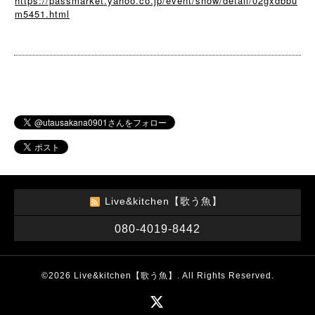
https://passmarket.yahoo.co.jp/event/show/detail/02gxdbbu
m5451.html
Live&kitchen【歌う魚】
080-4019-8442
©2026
Live&kitchen【歌う魚】
. All Rights Reserved.