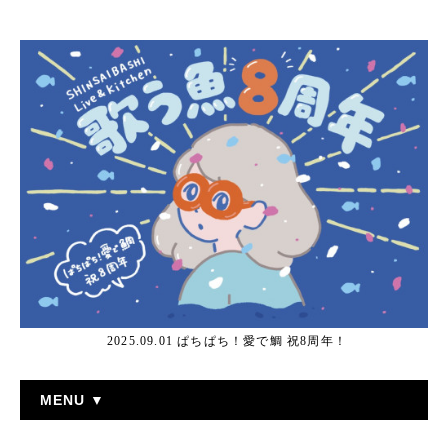
2025.09.01 ぱちぱち！愛で鯛 祝8周年！
MENU ▼