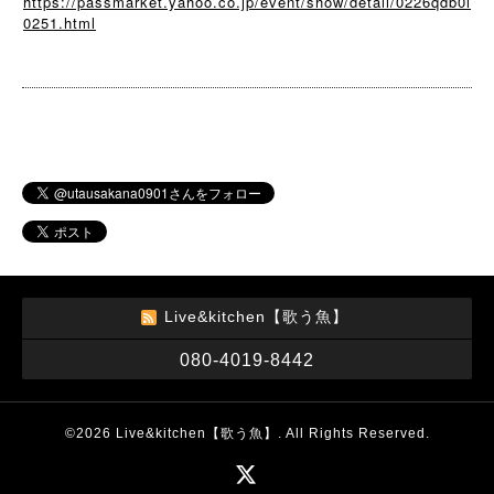
https://passmarket.yahoo.co.jp/event/show/detail/0226qdb0i
0251.html
Live&kitchen【歌う魚】
080-4019-8442
©2026
Live&kitchen【歌う魚】
. All Rights Reserved.