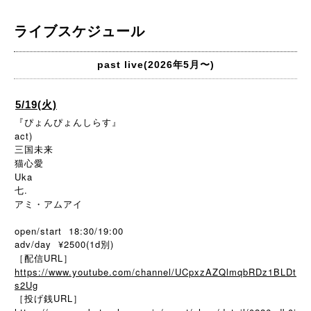
ライブスケジュール
past live(2026年5月〜)
5/19(火)
『ぴょんぴょんしらす』
act)
三国未来
猫心愛
Uka
七.
アミ・アムアイ
open/start 18:30/19:00
adv/day ¥2500(1d別)
［配信URL］
https://www.youtube.com/channel/UCpxzAZQlmqbRDz1BLDt
s2Ug
［投げ銭URL］