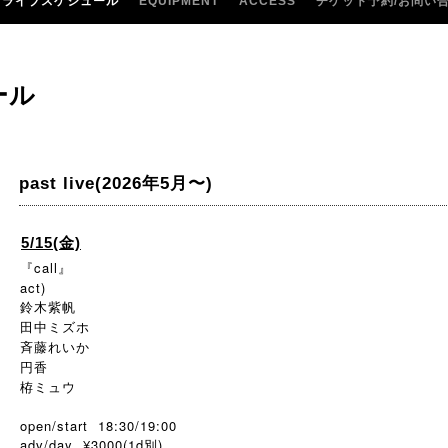
ライブスケジュール
EQUIPMENT
ACCESS
チケット予約/お問い
ール
past live(2026年5月〜)
5/15(金)
『call』
act)
鈴木紫帆
田中ミズホ
斉藤れいか
円香
栫ミュウ
open/start 18:30/19:00
adv/day ¥3000(1d別)