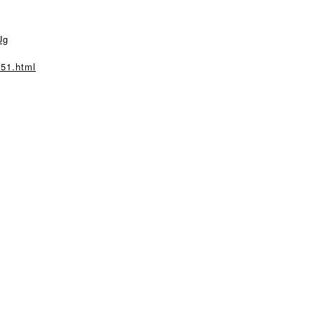
Ug
151.html