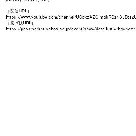
［配信URL］
https://www.youtube.com/channel/UCpxzAZQlmqbRDz1BLDts2
［投げ銭URL］
https://passmarket.yahoo.co.jp/event/show/detail/02wthgcnxm