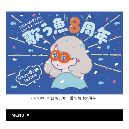
2025.09.01 ぱちぱち！愛で鯛 祝8周年！
MENU ▼