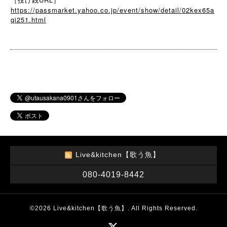
https://passmarket.yahoo.co.jp/event/show/detail/02kex65a
qi251.html
Live&kitchen【歌う魚】
080-4019-8442
©2026
Live&kitchen【歌う魚】
. All Rights Reserved.