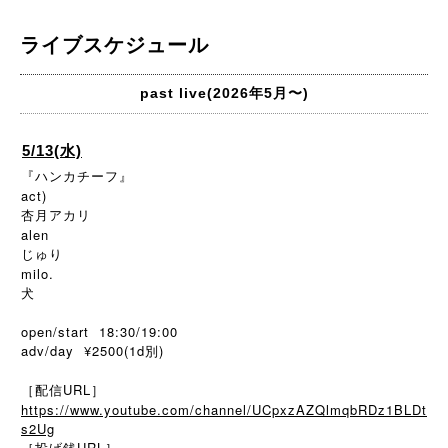
ライブスケジュール
past live(2026年5月〜)
5/13(水)
『ハンカチーフ』
act)
杏月アカリ
alen
じゅり
milo.
犬
open/start 18:30/19:00
adv/day ¥2500(1d別)
［配信URL］
https://www.youtube.com/channel/UCpxzAZQlmqbRDz1BLDt
s2Ug
［投げ銭URL］