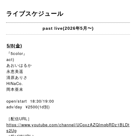
ライブスケジュール
past live(2026年5月〜)
5/8(金)
『5color』
act)
あおいはるか
永恵美遥
清原ありさ
HiNaCo.
岡本亜未
open/start 18:30/19:00
adv/day ¥2500(1d別)
［配信URL］
https://www.youtube.com/channel/UCpxzAZQlmqbRDz1BLDt
s2Ug