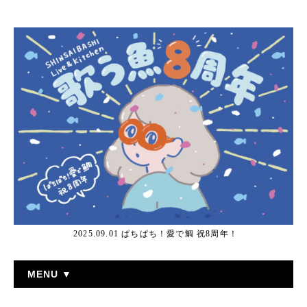
2025.09.01 ぱちぱち！愛で鯛 祝8周年！
MENU ▼