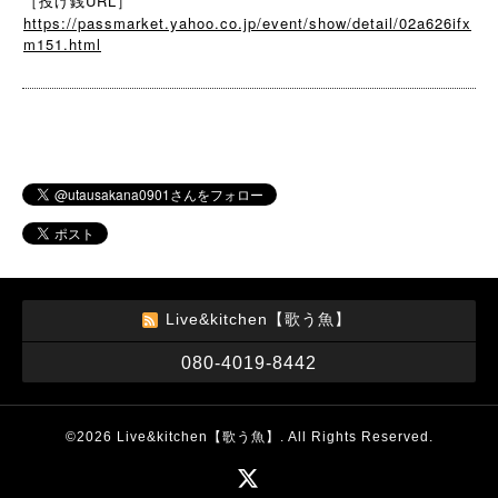
［投げ銭URL］
https://passmarket.yahoo.co.jp/event/show/detail/02a626ifx
m151.html
Live&kitchen【歌う魚】
080-4019-8442
©2026
Live&kitchen【歌う魚】
. All Rights Reserved.