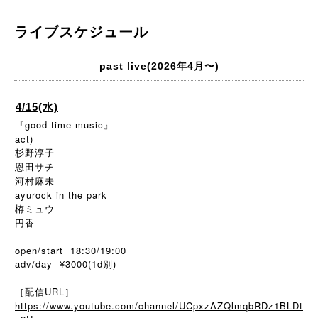
ライブスケジュール
past live(2026年4月〜)
4/15(水)
『good time music』
act)
杉野淳子
恩田サチ
河村麻未
ayurock in the park
栫ミュウ
円香
open/start 18:30/19:00
adv/day ¥3000(1d別)
［配信URL］
https://www.youtube.com/channel/UCpxzAZQlmqbRDz1BLDt