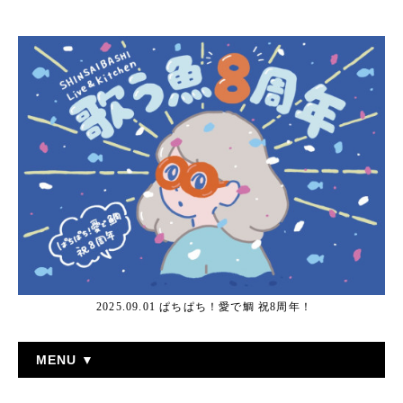
2025.09.01 ぱちぱち！愛で鯛 祝8周年！
MENU ▼