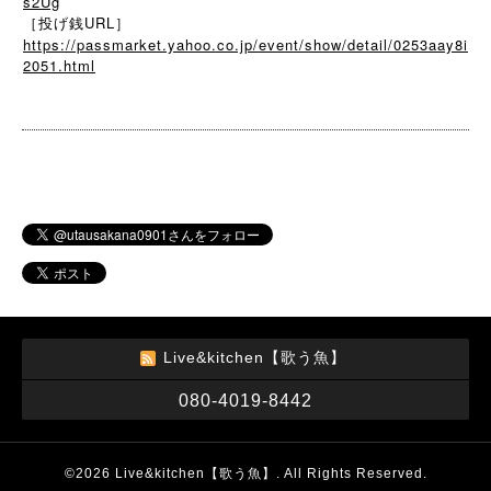
s2Ug
［投げ銭URL］
https://passmarket.yahoo.co.jp/event/show/detail/0253aay8i
2051.html
Live&kitchen【歌う魚】
080-4019-8442
©2026
Live&kitchen【歌う魚】
. All Rights Reserved.