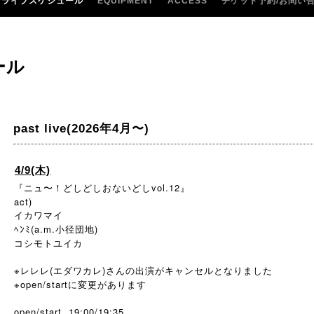
ライブスケジュール
EQUIPMENT
ACCESS
チケット予約/お問い
ール
past live(2026年4月〜)
4/9(木)
『ニュ〜！どしどしおないどしvol.12』
act)
イカワマイ
ﾍﾝﾐ(a.m.小径団地)
コシモトユイカ
※レレレ(エダワカレ)さんの出演がキャンセルとなりました
※open/startに変更があります
open/start 19:00/19:35