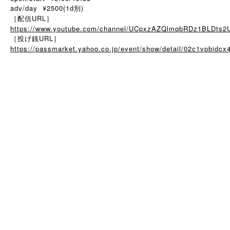
adv/day ¥2500(1d別)
［配信URL］
https://www.youtube.com/channel/UCpxzAZQlmqbRDz1BLDts2
［投げ銭URL］
https://passmarket.yahoo.co.jp/event/show/detail/02c1vpbidcx