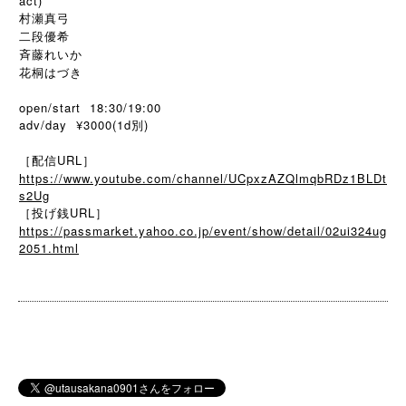
act)
村瀬真弓
二段優希
斉藤れいか
花桐はづき
open/start 18:30/19:00
adv/day ¥3000(1d別)
［配信URL］
https://www.youtube.com/channel/UCpxzAZQlmqbRDz1BLDt
s2Ug
［投げ銭URL］
https://passmarket.yahoo.co.jp/event/show/detail/02ui324ug
2051.html