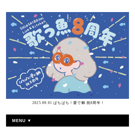
2025.09.01 ぱちぱち！愛で鯛 祝8周年！
MENU ▼