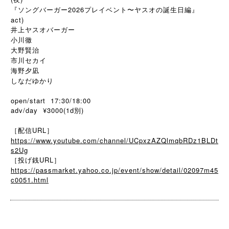
『ソングバーガー2026プレイベント〜ヤスオの誕生日編』
act)
井上ヤスオバーガー
小川徹
大野賢治
市川セカイ
海野夕凪
しなだゆかり
open/start 17:30/18:00
adv/day ¥3000(1d別)
［配信URL］
https://www.youtube.com/channel/UCpxzAZQlmqbRDz1BLDt
s2Ug
［投げ銭URL］
https://passmarket.yahoo.co.jp/event/show/detail/02097m45
c0051.html