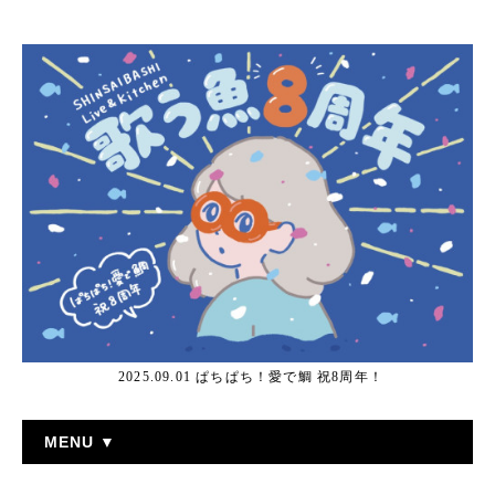
2025.09.01 ぱちぱち！愛で鯛 祝8周年！
MENU ▼