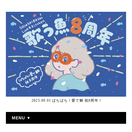
2025.09.01 ぱちぱち！愛で鯛 祝8周年！
MENU ▼