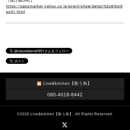
［投げ銭URL］
https://passmarket.yahoo.co.jp/event/show/detail/02u6i5gi5
px41.html
Live&kitchen【歌う魚】
080-4019-8442
©2026
Live&kitchen【歌う魚】
. All Rights Reserved.