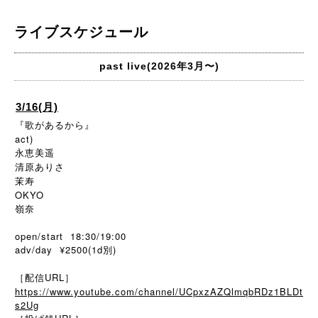
ライブスケジュール
past live(2026年3月〜)
3/16(月)
『歌があるから』
act)
永恵美遥
清原ありさ
茉寿
OKYO
嶺奈
open/start 18:30/19:00
adv/day ¥2500(1d別)
［配信URL］
https://www.youtube.com/channel/UCpxzAZQlmqbRDz1BLDt
s2Ug