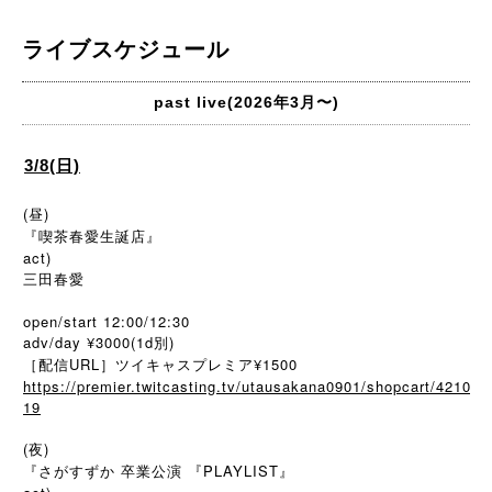
ライブスケジュール
past live(2026年3月〜)
3/8(日)
(昼)
『喫茶春愛生誕店』
act)
三田春愛
open/start 12:00/12:30
adv/day ¥3000(1d別)
［配信URL］ツイキャスプレミア¥1500
https://premier.twitcasting.tv/utausakana0901/shopcart/4210
19
(夜)
『さがすずか 卒業公演 『PLAYLIST』