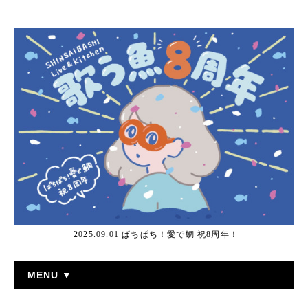
2025.09.01 ぱちぱち！愛で鯛 祝8周年！
MENU ▼