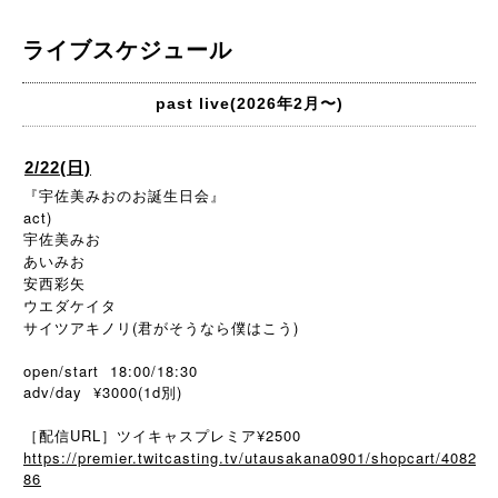
ライブスケジュール
past live(2026年2月〜)
2/22(日)
『宇佐美みおのお誕生日会』
act)
宇佐美みお
あいみお
安西彩矢
ウエダケイタ
サイツアキノリ(君がそうなら僕はこう)
open/start 18:00/18:30
adv/day ¥3000(1d別)
［配信URL］ツイキャスプレミア¥2500
https://premier.twitcasting.tv/utausakana0901/shopcart/4082
86