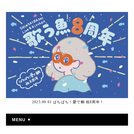
2025.09.01 ぱちぱち！愛で鯛 祝8周年！
MENU ▼