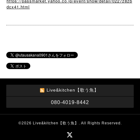
https://passmarket.yahoo.co.jp/event/show/detail/0227z8zb
dcx41.html
Live&kitchen【歌う魚】
080-4019-8442
©2026
Live&kitchen【歌う魚】
. All Rights Reserved.