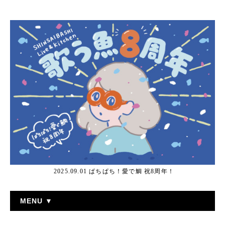
2025.09.01 ぱちぱち！愛で鯛 祝8周年！
MENU ▼