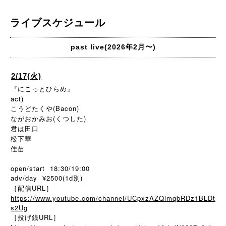
ライブスケジュール
past live(2026年2月〜)
2/17(火)
『にこっとひらめ』
act)
こうどたくや(Bacon)
ながおかみお(くつした)
君は田口
松下華
佳苗
open/start 18:30/19:00
adv/day ¥2500(1d別)
［配信URL］
https://www.youtube.com/channel/UCpxzAZQlmqbRDz1BLDt
s2Ug
［投げ銭URL］