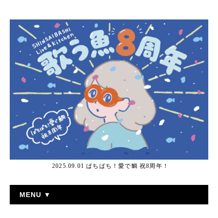
2025.09.01 ぱちぱち！愛で鯛 祝8周年！
MENU ▼