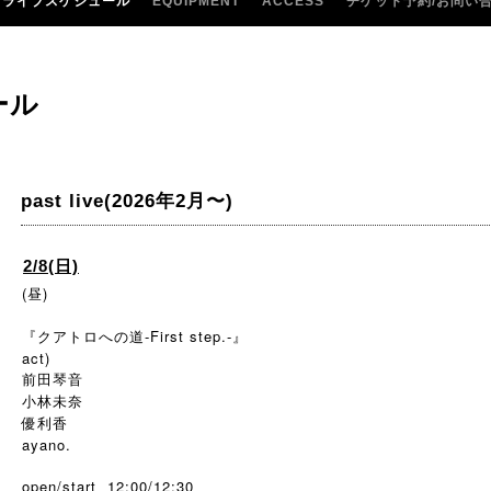
ライブスケジュール
EQUIPMENT
ACCESS
チケット予約/お問い
ール
past live(2026年2月〜)
2/8(日)
(昼)
『クアトロへの道-First step.-』
act)
前田琴音
小林未奈
優利香
ayano.
open/start 12:00/12:30