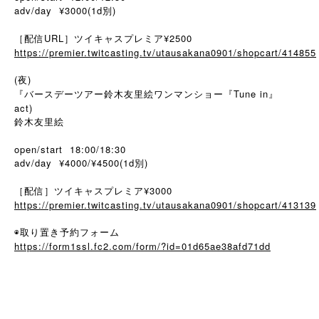
adv/day ¥3000(1d別)
［配信URL］ツイキャスプレミア¥2500
https://premier.twitcasting.tv/utausakana0901/shopcart/414855
(夜)
『バースデーツアー鈴木友里絵ワンマンショー『Tune in』
act)
鈴木友里絵
open/start 18:00/18:30
adv/day ¥4000/¥4500(1d別)
［配信］ツイキャスプレミア¥3000
https://premier.twitcasting.tv/utausakana0901/shopcart/413139
◉取り置き予約フォーム
https://form1ssl.fc2.com/form/?id=01d65ae38afd71dd