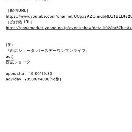
［配信URL］
https://www.youtube.com/channel/UCpxzAZQlmqbRDz1BLDts2
［投げ銭URL］
https://passmarket.yahoo.co.jp/event/show/detail/023br67hm3x
(夜)
『西広ショータ バースデーワンマンライブ』
act)
西広ショータ
open/start 19:00/19:30
adv/day ¥3500/¥4000(1d別)