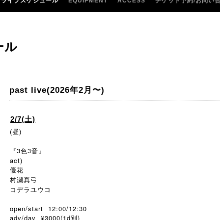
ライブスケジュール
EQUIPMENT
ACCESS
チケット予約/お問い
ール
past live(2026年2月〜)
2/7(土)
(昼)
『3色3音』
act)
優花
村瀬真弓
コデラユウコ
open/start 12:00/12:30
adv/day ¥3000(1d別)