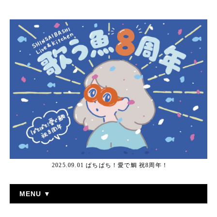
2025.09.01 ぱちぱち！愛で鯛 祝8周年！
MENU ▼