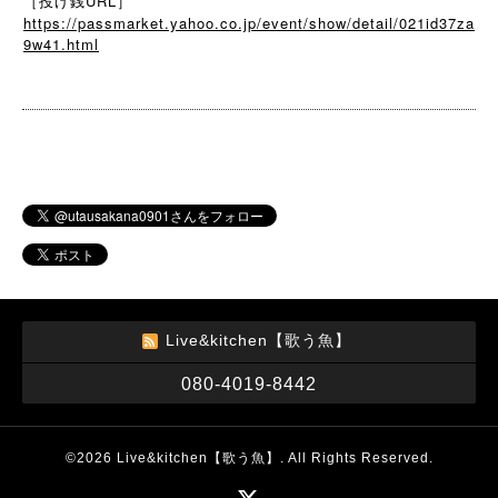
［投げ銭URL］
https://passmarket.yahoo.co.jp/event/show/detail/021id37za
9w41.html
Live&kitchen【歌う魚】
080-4019-8442
©2026
Live&kitchen【歌う魚】
. All Rights Reserved.