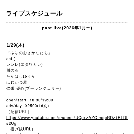
ライブスケジュール
past live(2026年1月〜)
1/29(木)
『ふゆのおさかなたち』
act )
レレレ(エダワカレ)
川の石
たかはしゆうか
はむかつ屋
仁張 優心(ブーランジェリー)
open/start 18:30/19:00
adv/day ¥2500(1d別)
［配信URL］
https://www.youtube.com/channel/UCpxzAZQlmqbRDz1BLDt
s2Ug
［投げ銭URL］