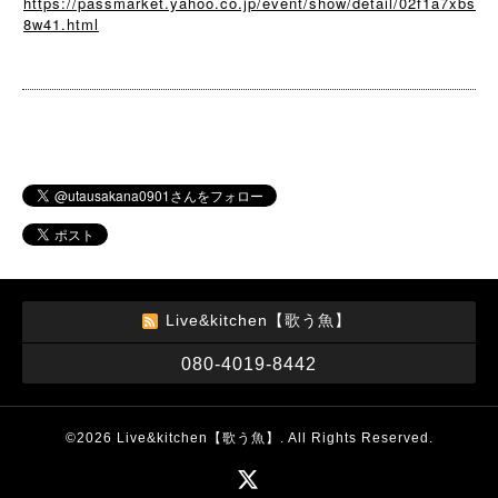
https://passmarket.yahoo.co.jp/event/show/detail/02f1a7xbs
8w41.html
Live&kitchen【歌う魚】
080-4019-8442
©2026
Live&kitchen【歌う魚】
. All Rights Reserved.