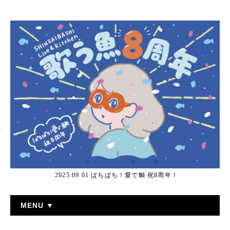
2025.09.01 ぱちぱち！愛で鯛 祝8周年！
MENU ▼