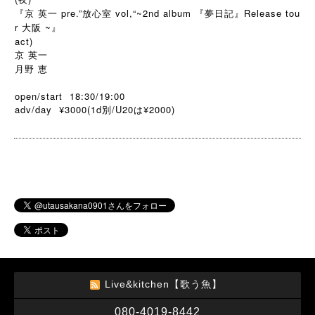
『京 英一 pre.”放心室 vol,“~2nd album 『夢日記』Release tou
r 大阪 ~』
act)
京 英一
月野 恵
open/start 18:30/19:00
adv/day ¥3000(1d
/U20
¥2000)
別
は
Live&kitchen【歌う魚】
080-4019-8442