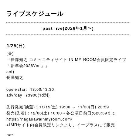
ライブスケジュール
past live(2026年1月〜)
1/25(日)
(昼)
『長澤知之 コミュニティサイト IN MY ROOM会員限定ライブ
「新年会2026Ver.」』
act)
長澤知之
open/start 13:00/13:30
adv/day ¥3900(1d別)
先行発売(抽選)：11/15(土) 19:00 ～ 11/30(日) 23:59
発売(先着)：12/06(土) 10:00～各公演日前日の23:59まで
https://nagasawainmyroom.com/
※IMR
サイト内会員限定リンクより、イープラスにて販売
(夜)