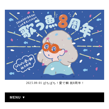
2025.09.01 ぱちぱち！愛で鯛 祝8周年！
MENU ▼