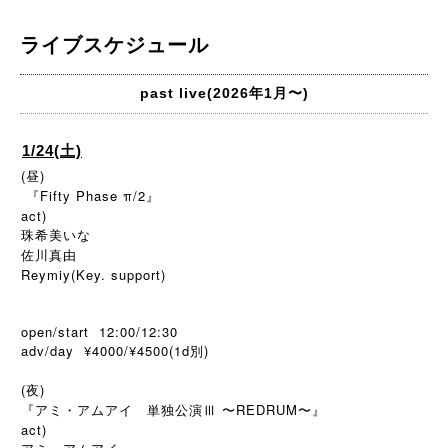
ライブスケジュール
past live(2026年1月〜)
1/24(土)
(昼)
『Fifty Phase π/2』
act)
珠希美いな
佐川真由
Reymiy(Key. support)
open/start 12:00/12:30
adv/day ¥4000/¥4500(1d
)
別
(夜)
『アミ・アムアイ 単独公演Ⅲ 〜REDRUM〜』
act)