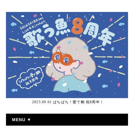
2025.09.01 ぱちぱち！愛で鯛 祝8周年！
MENU ▼