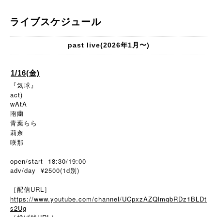
ライブスケジュール
past live(2026年1月〜)
1/16(金)
『気球』
act)
wAtA
雨蘭
青葉らら
莉奈
咲那
open/start 18:30/19:00
adv/day ¥2500(1d別)
［配信URL］
https://www.youtube.com/channel/UCpxzAZQlmqbRDz1BLDt
s2Ug