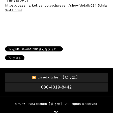
［投げ銭URL］
https://passmarket.yahoo.co.jp/event/show/detail/024f5dnia
9u41.html
Live&kitchen【歌う魚】
080-4019-8442
©2026
Live&kitchen【歌う魚】
. All Rights Reserved.