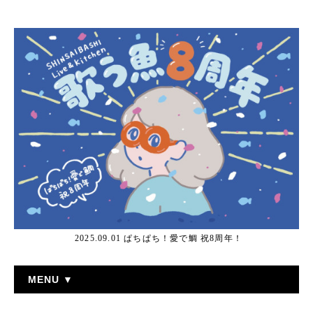
2025.09.01 ぱちぱち！愛で鯛 祝8周年！
MENU ▼