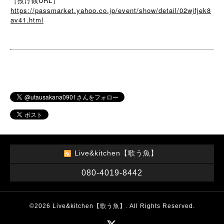
［投げ銭URL］
https://passmarket.yahoo.co.jp/event/show/detail/02wjfjek8
av41.html
Live&kitchen【歌う魚】
080-4019-8442
©2026
Live&kitchen【歌う魚】
. All Rights Reserved.