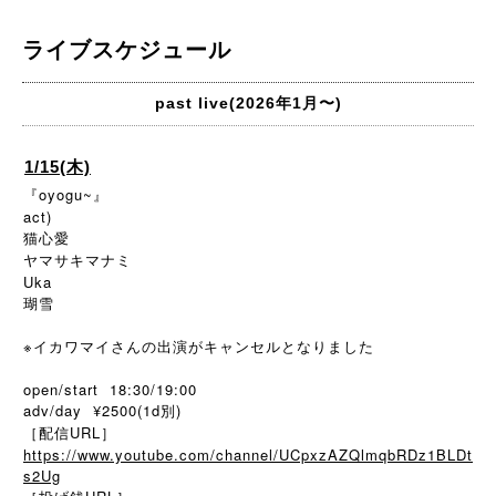
ライブスケジュール
past live(2026年1月〜)
1/15(木)
『oyogu~』
act)
猫心愛
ヤマサキマナミ
Uka
瑚雪
※イカワマイさんの出演がキャンセルとなりました
open/start 18:30/19:00
adv/day ¥2500(1d別)
［配信URL］
https://www.youtube.com/channel/UCpxzAZQlmqbRDz1BLDt
s2Ug