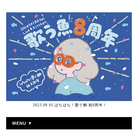
2025.09.01 ぱちぱち！愛で鯛 祝8周年！
MENU ▼