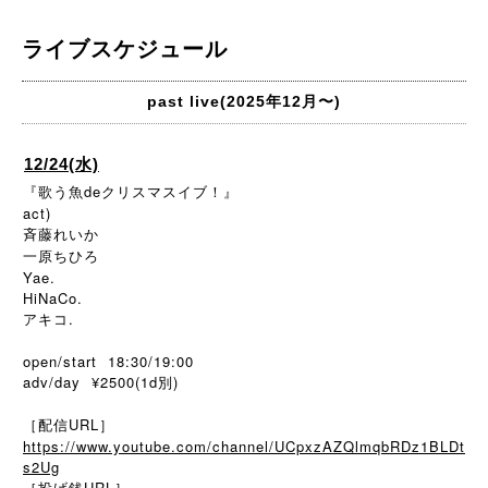
ライブスケジュール
past live(2025年12月〜)
12/24(水)
『歌う魚deクリスマスイブ！』
act)
斉藤れいか
一原ちひろ
Yae.
HiNaCo.
アキコ.
open/start 18:30/19:00
adv/day ¥2500(1d別)
［配信URL］
https://www.youtube.com/channel/UCpxzAZQlmqbRDz1BLDt
s2Ug
［投げ銭URL］