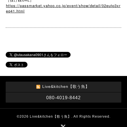
https://passmarket.yahoo.co.jp/event/show/detail/02eutp3xr
eq41.html
Live&kitchen【歌う魚】
080-4019-8442
©2026
Live&kitchen【歌う魚】
. All Rights Reserved.