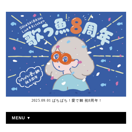
2025.09.01 ぱちぱち！愛で鯛 祝8周年！
MENU ▼