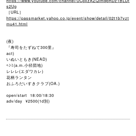
https://www.youtube.com/channel/UCpxzAZQlmqbRDz1BLDt
s2Ug
［URL］
https://passmarket.yahoo.co.jp/event/show/detail/02t1b7vzt
mu41.html
(夜)
『寿司をたずねて300里』
act)
いぬいともき(NEAD)
ﾍﾝﾐ(a.m.小径団地)
レレレ(エダワカレ)
花柄ランタン
おふろだいすきクラブ(OA.)
open/start 18:00/18:30
adv/day ¥2500(1d
)
別