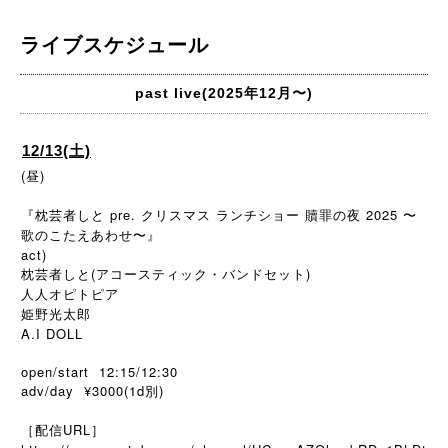
ライブスケジュール
past live(2025年12月〜)
12/13(土)
(昼)
『枕芸者しと pre. クリスマス ランチショー 贖罪の夜 2025 〜
歌のこたえあわせ〜』
act)
枕芸者しと(アコースティック・バンドセット)
人人オピトピア
姫野光太郎
A.I DOLL
open/start 12:15/12:30
adv/day ¥3000(1d別)
［配信URL］