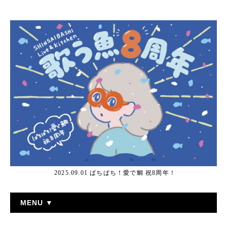
2025.09.01 ぱちぱち！愛で鯛 祝8周年！
MENU ▼