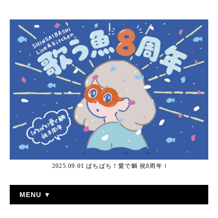
2025.09.01 ぱちぱち！愛で鯛 祝8周年！
MENU ▼