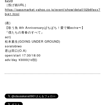
s2Ug
［投げ銭URL］
https://passmarket.yahoo.co.jp/event/show/detail/02b6fexx7
bj41.html
(夜)
【歌う魚 8th Anniversaryぱちぱち！愛で鯛extra〜】
『僕たちの青春のすべて』
act)
松本素生(GOING UNDER GROUND)
soratobiwo
君は田口(O.A)
open/start 17:30/18:00
adv/day ¥3000(1d
)
別