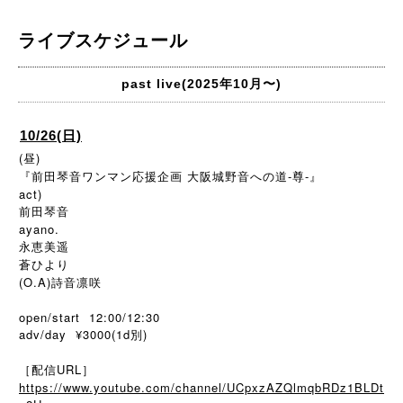
ライブスケジュール
past live(2025年10月〜)
10/26(日)
(昼)
『前田琴音ワンマン応援企画 大阪城野音への道-尊-』
act)
前田琴音
ayano.
永恵美遥
蒼ひより
(O.A)詩音凛咲
open/start 12:00/12:30
adv/day ¥3000(1d別)
［配信URL］
https://www.youtube.com/channel/UCpxzAZQlmqbRDz1BLDt