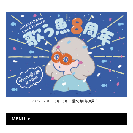
2025.09.01 ぱちぱち！愛で鯛 祝8周年！
MENU ▼