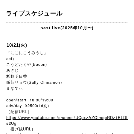
ライブスケジュール
past live(2025年10月〜)
10/21(火)
『にこにこうみうし』
act)
こうどたくや(Bacon)
あさじ
杉野明日香
鎌苅リョウ(Sally Cinnamon）
まなてぃ
open/start 18:30/19:00
adv/day ¥2500(1d別)
［配信URL］
https://www.youtube.com/channel/UCpxzAZQlmqbRDz1BLDt
s2Ug
［投げ銭URL］