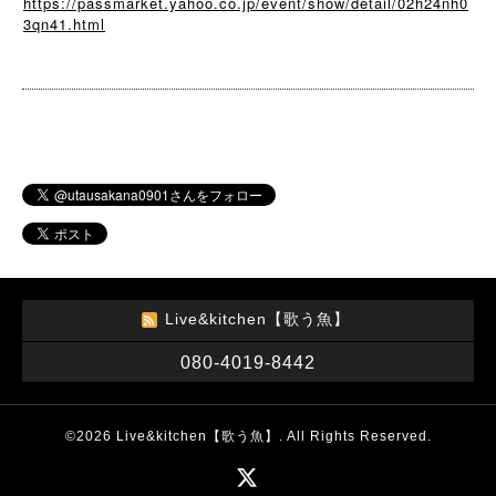
https://passmarket.yahoo.co.jp/event/show/detail/02h24nh0
3qn41.html
Live&kitchen【歌う魚】
080-4019-8442
©2026
Live&kitchen【歌う魚】
. All Rights Reserved.