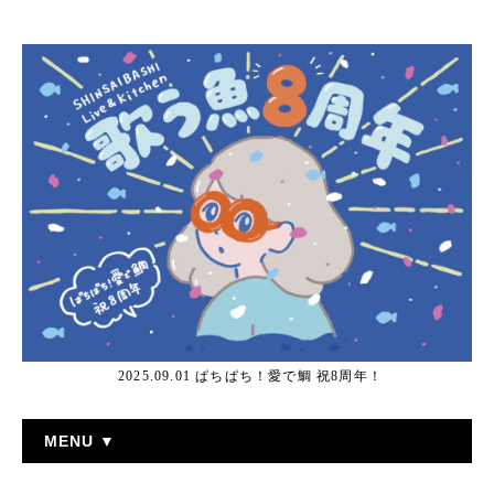
2025.09.01 ぱちぱち！愛で鯛 祝8周年！
MENU ▼