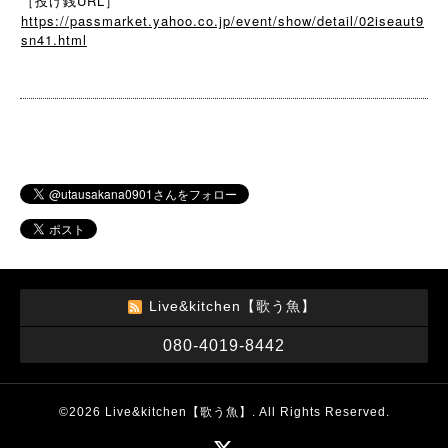
［投げ銭URL］
https://passmarket.yahoo.co.jp/event/show/detail/02iseaut9
sn41.html
Live&kitchen【歌う魚】
080-4019-8442
©2026
Live&kitchen【歌う魚】
. All Rights Reserved.