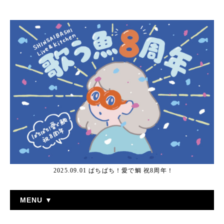
2025.09.01 ぱちぱち！愛で鯛 祝8周年！
MENU ▼