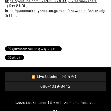
https://youtube.com/live/QG59YfUXSy0?feature=share
［投げ銭URL］
https://passmarket.yahoo.co.jp/event/show/detail/02jib4udg
3r41.html
Live&kitchen【歌う魚】
080-4019-8442
©2026
Live&kitchen【歌う魚】
. All Rights Reserved.