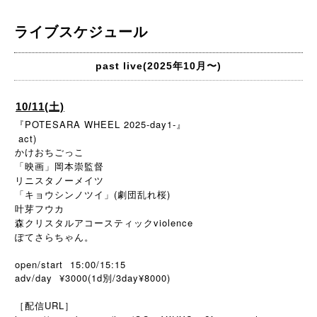
ライブスケジュール
past live(2025年10月〜)
10/11(土)
『POTESARA WHEEL 2025-day1-』
act)
かけおちごっこ
「映画」岡本崇監督
リニスタノーメイツ
「キョウシンノツイ」(劇団乱れ桜)
叶芽フウカ
森クリスタルアコースティックviolence
ぽてさらちゃん。
open/start 15:00/15:15
adv/day ¥3000(1d別/3day¥8000)
［配信URL］