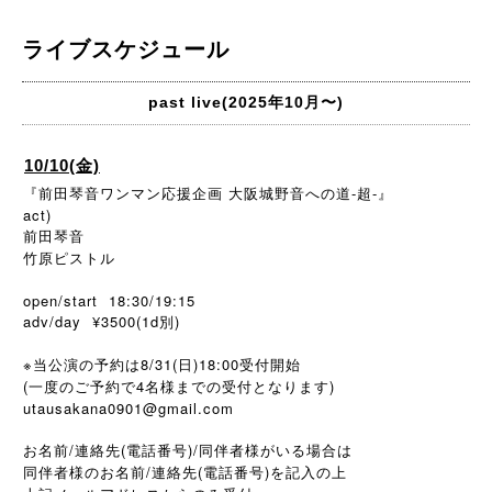
ライブスケジュール
past live(2025年10月〜)
10/10(金)
『前田琴音ワンマン応援企画 大阪城野音への道-超-』
act)
前田琴音
竹原ピストル
open/start 18:30/19:15
adv/day ¥3500(1d別)
※当公演の予約は8/31(日)18:00受付開始
(一度のご予約で4名様までの受付となります)
utausakana0901@gmail.com
お名前/連絡先(電話番号)/同伴者様がいる場合は
同伴者様のお名前/連絡先(電話番号)を記入の上