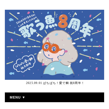
2025.09.01 ぱちぱち！愛で鯛 祝8周年！
MENU ▼