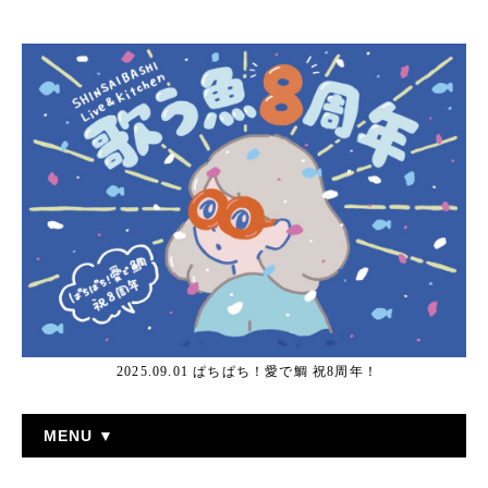
2025.09.01 ぱちぱち！愛で鯛 祝8周年！
MENU ▼