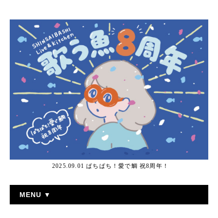
2025.09.01 ぱちぱち！愛で鯛 祝8周年！
MENU ▼