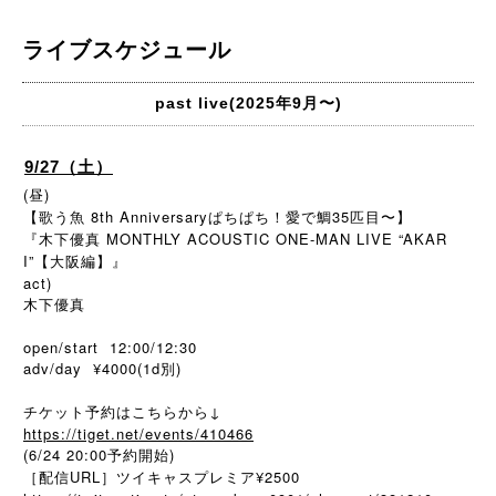
ライブスケジュール
past live(2025年9月〜)
9/27（土）
(昼)
【歌う魚 8th Anniversaryぱちぱち！愛で鯛35匹目〜】
『木下優真 MONTHLY ACOUSTIC ONE-MAN LIVE “AKAR
I”【大阪編】』
act)
木下優真
open/start 12:00/12:30
adv/day ¥4000(1d別)
チケット予約はこちらから↓
https://tiget.net/events/410466
(6/24 20:00予約開始)
［配信URL］ツイキャスプレミア¥2500