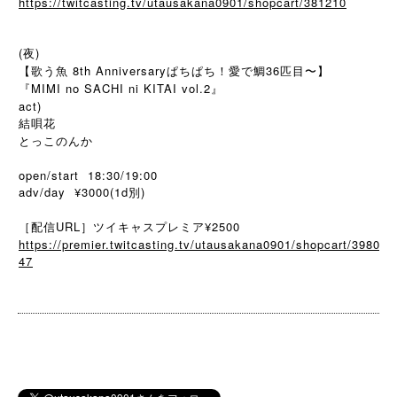
https://twitcasting.tv/utausakana0901/shopcart/381210
(夜)
【歌う魚 8th Anniversaryぱちぱち！愛で鯛36匹目〜】
『MIMI no SACHI ni KITAI vol.2』
act)
結唄花
とっこのんか
open/start 18:30/19:00
adv/day ¥3000(1d別)
［配信URL］ツイキャスプレミア¥2500
https://premier.twitcasting.tv/utausakana0901/shopcart/3980
47