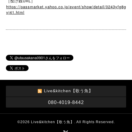
［投げ銭URL］
https://passmarket.yahoo.co.jp/event/show/detail/0243yfg8g
vj41.html
Live&kitchen【歌う魚】
080-4019-8442
©2026
Live&kitchen【歌う魚】
. All Rights Reserved.