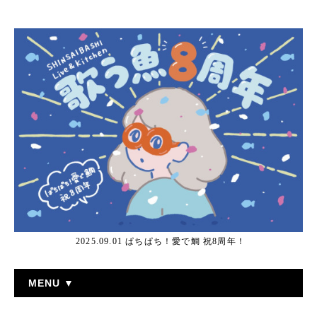
2025.09.01 ぱちぱち！愛で鯛 祝8周年！
MENU ▼