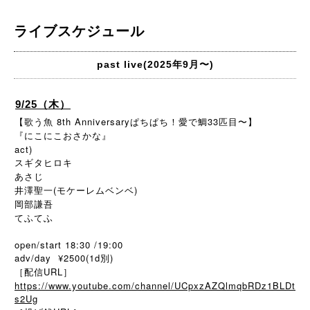
ライブスケジュール
past live(2025年9月〜)
9/25（木）
【歌う魚 8th Anniversaryぱちぱち！愛で鯛33匹目〜】
『にこにこおさかな』
act)
スギタヒロキ
あさじ
井澤聖一(モケーレムベンベ)
岡部謙吾
てふてふ
open/start 18:30 /19:00
adv/day ¥2500(1d別)
［配信URL］
https://www.youtube.com/channel/UCpxzAZQlmqbRDz1BLDt
s2Ug