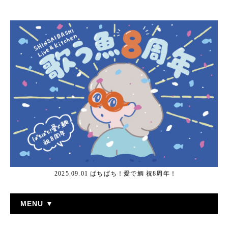
2025.09.01 ぱちぱち！愛で鯛 祝8周年！
MENU ▼