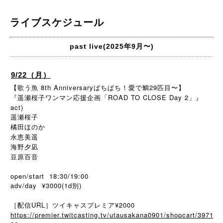
ライブスケジュール
past live(2025年9月〜)
9/22（月）
【歌う魚 8th Anniversaryぱちぱち！愛で鯛29匹目〜】
『遥瀬桜子ワンマン応援企画「ROAD TO CLOSE Day 2」』
act)
遥瀬桜子
橘田ほのか
永恵美遥
海野夕凪
豆原百音
open/start 18:30/19:00
adv/day ¥3000(1d別)
［配信URL］ツイキャスプレミア¥2000
https://premier.twitcasting.tv/utausakana0901/shopcart/3971