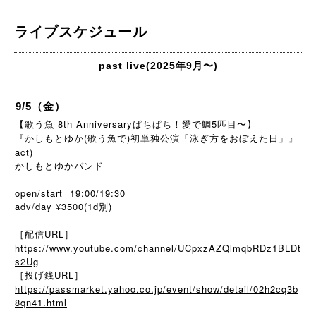
ライブスケジュール
past live(2025年9月〜)
9/5（金）
【歌う魚 8th Anniversaryぱちぱち！愛で鯛5匹目〜】
『かしもとゆか(歌う魚で)初単独公演「泳ぎ方をおぼえた日」』
act)
かしもとゆかバンド
open/start 19:00/19:30
adv/day ¥3500(1d別)
［配信URL］
https://www.youtube.com/channel/UCpxzAZQlmqbRDz1BLDt
s2Ug
［投げ銭URL］
https://passmarket.yahoo.co.jp/event/show/detail/02h2cq3b
8qn41.html