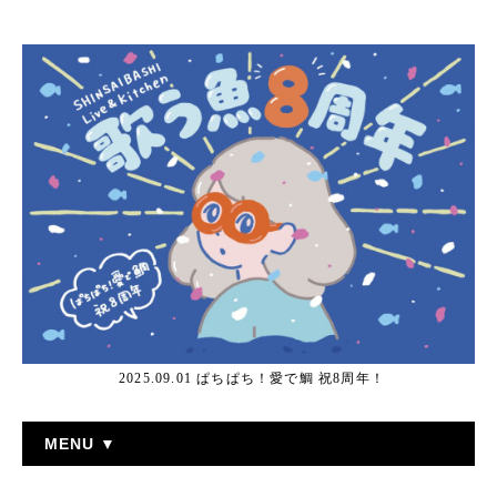
2025.09.01 ぱちぱち！愛で鯛 祝8周年！
MENU ▼