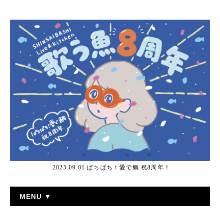
2025.09.01 ぱちぱち！愛で鯛 祝8周年！
MENU ▼