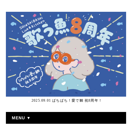
2025.09.01 ぱちぱち！愛で鯛 祝8周年！
MENU ▼