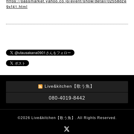
https://passmarket.yahoo.co.jp/event/show/detail/02558qze
9xf41.html
Live&kitchen【歌う魚】
080-4019-8442
©2026
Live&kitchen【歌う魚】
. All Rights Reserved.