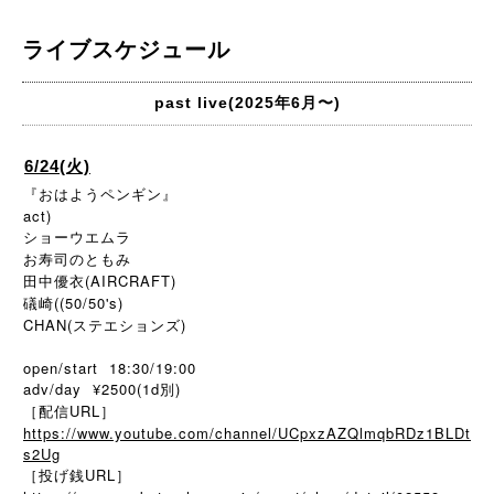
ライブスケジュール
past live(2025年6月〜)
6/24(火)
『おはようペンギン』
act)
ショーウエムラ
お寿司のともみ
田中優衣(AIRCRAFT)
礒崎((50/50's)
CHAN(ステエションズ)
open/start 18:30/19:00
adv/day ¥2500(1d別)
［配信URL］
https://www.youtube.com/channel/UCpxzAZQlmqbRDz1BLDt
s2Ug
［投げ銭URL］