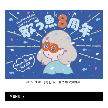
2025.09.01 ぱちぱち！愛で鯛 祝8周年！
MENU ▼