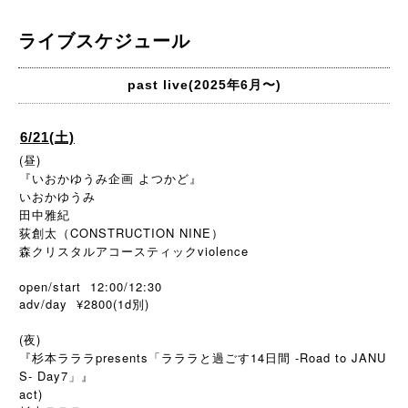
ライブスケジュール
past live(2025年6月〜)
6/21(土)
(昼)
『いおかゆうみ企画 よつかど』
いおかゆうみ
田中雅紀
荻創太（CONSTRUCTION NINE）
森クリスタルアコースティックviolence
open/start 12:00/12:30
adv/day ¥2800(1d
)
別
(夜)
『杉本ラララpresents「ラララと過ごす14日間 -Road to JANU
S- Day7」』
act)