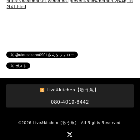
https://passmarket.yahoo.co.jp/event/show/detail/02jw4gi1b
2f41.html
Live&kitchen【歌う魚】
080-4019-8442
©2026
Live&kitchen【歌う魚】
. All Rights Reserved.