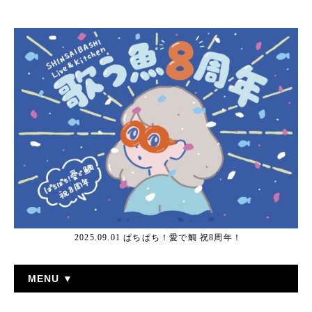
2025.09.01 ぱちぱち！愛で鯛 祝8周年！
MENU ▼