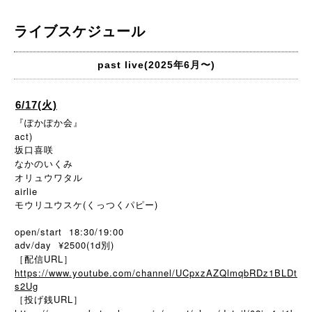
ライブスケジュール
past live(2025年6月〜)
6/17(火)
『ぽかぽか会』
act)
坂口喜咲
なかのいくみ
オリュウワタル
airlie
モウリユウスケ(くっつくパピー)
open/start 18:30/19:00
adv/day ¥2500(1d別)
［配信URL］
https://www.youtube.com/channel/UCpxzAZQlmqbRDz1BLDt
s2Ug
［投げ銭URL］