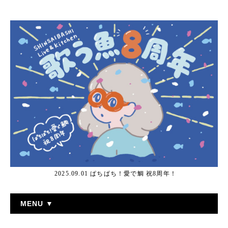
2025.09.01 ぱちぱち！愛で鯛 祝8周年！
MENU ▼