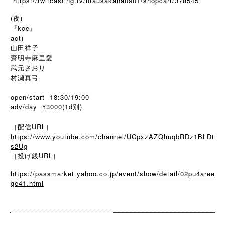
https://twitcasting.tv/utausakana0901/shopcart/378545
(夜)
『koe』
act)
山田祥子
齋明寺麻里愛
武元さおり
村瀬真弓
open/start 18:30/19:00
adv/day ¥3000(1d別)
［配信URL］
https://www.youtube.com/channel/UCpxzAZQlmqbRDz1BLDt
s2Ug
［投げ銭URL］
https://passmarket.yahoo.co.jp/event/show/detail/02pu4aree
ge41.html