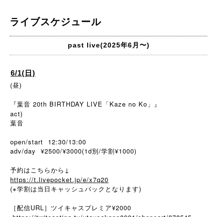
ライブスケジュール
past live(2025年6月〜)
6/1(日)
(昼)
『葉音 20th BIRTHDAY LIVE「Kaze no Ko」』
act)
葉音
open/start 12:30/13:00
adv/day ¥2500/¥3000(1d別/学割¥1000)
予約はこちらから↓
https://t.livepocket.jp/e/x7q20
(※学割は当日キャッシュバックとなります)
［配信URL］ツイキャスプレミア¥2000