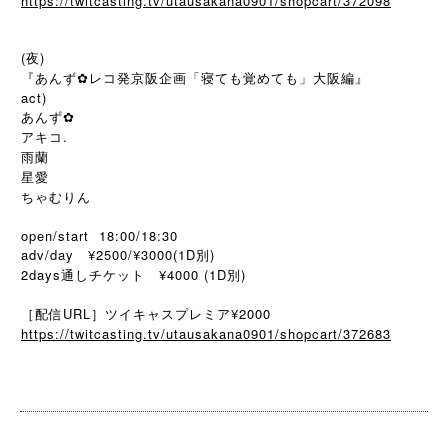
https://twitcasting.tv/utausakana0901/shopcart/372098
(夜)
『あんず✿レコ発京阪企画「寝ても覚めても」大阪編』
act)
あんず✿
アキコ.
雨蘭
星愛
ちゃむりん
open/start 18:00/18:30
adv/day ¥2500/¥3000(1D別)
2days通しチケット ¥4000 (1D別)
［配信URL］ツイキャスプレミア¥2000
https://twitcasting.tv/utausakana0901/shopcart/372683