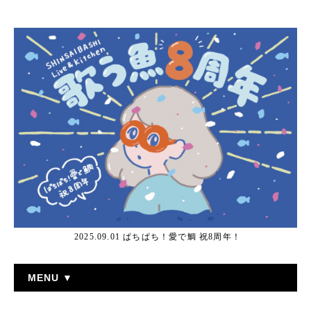
2025.09.01 ぱちぱち！愛で鯛 祝8周年！
MENU ▼