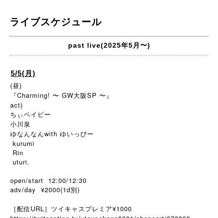
ライブスケジュール
past live(2025年5月〜)
5/5(月)
(昼)
『Charming! 〜 GW大阪SP 〜』
act)
ちぃベイビー
小川泉
ゆなんなんwith ゆいっぴー
kurumi
Rin
uturi.
open/start 12:00/12:30
adv/day ¥2000(1d別)
［配信URL］ツイキャスプレミア¥1000