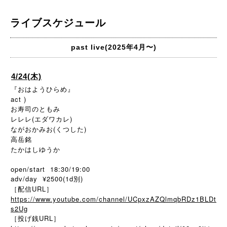
ライブスケジュール
past live(2025年4月〜)
4/24(木)
『おはようひらめ』
act )
お寿司のともみ
レレレ(エダワカレ)
ながおかみお(くつした)
高岳銘
たかはしゆうか
open/start 18:30/19:00
adv/day ¥2500(1d別)
［配信URL］
https://www.youtube.com/channel/UCpxzAZQlmqbRDz1BLDt
s2Ug
［投げ銭URL］