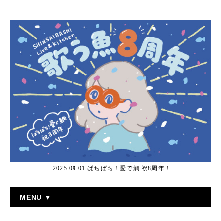
2025.09.01 ぱちぱち！愛で鯛 祝8周年！
MENU ▼