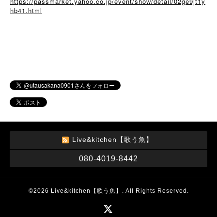
https://passmarket.yahoo.co.jp/event/show/detail/02ge9jt1y
hb41.html
Live&kitchen【歌う魚】
080-4019-8442
©2026
Live&kitchen【歌う魚】
. All Rights Reserved.